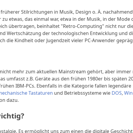
früherer Stilrichtungen in Musik, Design o. Ä. nachahmend“
 zu etwas, das einmal war, etwa in der Musik, in der Mode 
ch übertragen, beinhaltet "Retro-Computing" nicht nur di
und Wertschätzung der technologischen Entwicklung und d
h die Kindheit oder Jugendzeit vieler PC-Anwender gepräg
 nicht mehr zum aktuellen Mainstream gehört, aber immer
Das umfasst z.B. Geräte aus den frühen 1980er bis späten 2
 frühen IBM-PCs. Ebenfalls in die Kategorie fallen legendäre
mechanische Tastaturen
und Betriebssysteme wie
DOS
,
Win
on dazu.
ichtig?
stalgie. Es ermöglicht uns zum einen die digitale Geschicht