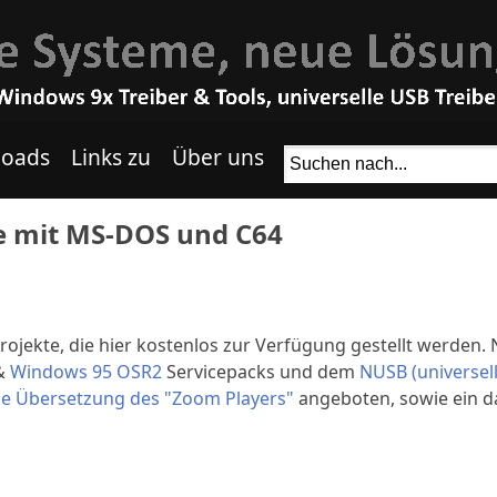
oads
Links zu
Über uns
e mit MS-DOS und C64
rojekte, die hier kostenlos zur Verfügung gestellt werden.
&
Windows 95 OSR2
Servicepacks und dem
NUSB (universel
e Übersetzung des "Zoom Players"
angeboten, sowie ein d