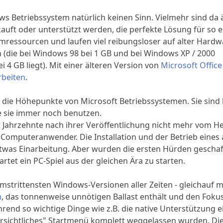
s Betriebssystem natürlich keinen Sinn. Vielmehr sind da ä
auft oder unterstützt werden, die perfekte Lösung für so 
mressourcen und laufen viel reibungsloser auf alter Hardw
 (die bei Windows 98 bei 1 GB und bei Windows XP / 2000
 4 GB liegt). Mit einer älteren Version von
Microsoft Offic
beiten
.
ie Höhepunkte von Microsoft Betriebssystemen. Sie sind 
e sie immer noch benutzen.
 Jahrzehnte nach ihrer Veröffentlichung nicht mehr vom He
e Computeranwender. Die Installation und der Betrieb eines 
twas Einarbeitung. Aber wurden die ersten Hürden geschaff
tet ein PC-Spiel aus der gleichen Ära zu starten.
mstrittensten Windows-Versionen aller Zeiten - gleichauf m
m
, das tonnenweise unnötigen Ballast enthält und den Foku
rend so wichtige Dinge wie z.B. die native Unterstützung e
rsichtliches" Startmenü komplett weggelassen wurden. Di