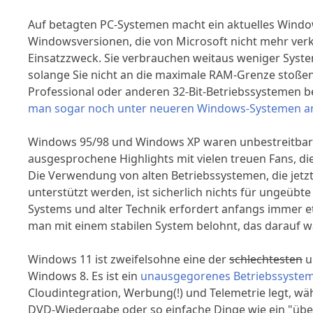
Auf betagten PC-Systemen macht ein aktuelles Window
Windowsversionen, die von Microsoft nicht mehr verk
Einsatzzweck. Sie verbrauchen weitaus weniger Syste
solange Sie nicht an die maximale RAM-Grenze stoßen
Professional oder anderen 32-Bit-Betriebssystemen bei
man sogar noch unter neueren Windows-Systemen ar
Windows 95/98 und Windows XP waren unbestreitbar d
ausgesprochene Highlights mit vielen treuen Fans, di
Die Verwendung von alten Betriebssystemen, die jetzt
unterstützt werden, ist sicherlich nichts für ungeübt
Systems und alter Technik erfordert anfangs immer e
man mit einem stabilen System belohnt, das darauf war
Windows 11 ist zweifelsohne eine der
schlechtesten
u
Windows 8. Es ist ein
unausgegorenes Betriebssyste
Cloudintegration, Werbung(!) und Telemetrie legt, wäh
DVD-Wiedergabe oder so einfache Dinge wie ein "übe